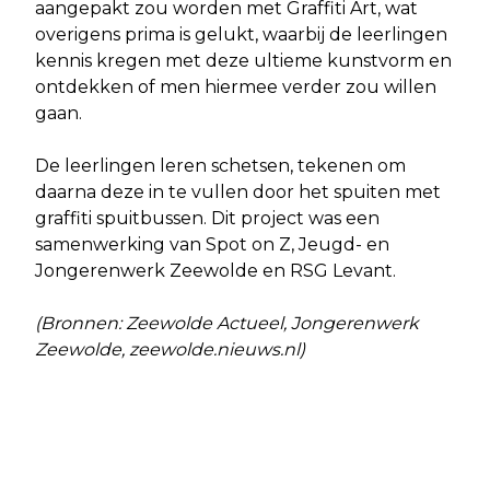
aangepakt zou worden met Graffiti Art, wat
overigens prima is gelukt, waarbij de leerlingen
kennis kregen met deze ultieme kunstvorm en
ontdekken of men hiermee verder zou willen
gaan.
De leerlingen leren schetsen, tekenen om
daarna deze in te vullen door het spuiten met
graffiti spuitbussen. Dit project was een
samenwerking van Spot on Z, Jeugd- en
Jongerenwerk Zeewolde en RSG Levant.
(Bronnen: Zeewolde Actueel, Jongerenwerk
Zeewolde, zeewolde.nieuws.nl)
Vorig artikel
Volgend artikel
BOEREN WERKEN SAMEN AAN DE