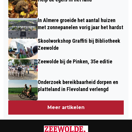
In Almere groeide het aantal huizen
met zonnepanelen vorig jaar het hardst
Skoolworkshop Graffiti bij Bibliotheek
Zeewolde
Zeewolde bij de Pinken, 35e editie
Onderzoek bereikbaarheid dorpen en
platteland in Flevoland verlengd
Meer artikelen