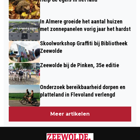
In Almere groeide het aantal huizen
met zonnepanelen vorig jaar het hardst
Skoolworkshop Graffiti bij Bibliotheek
Zeewolde
Zeewolde bij de Pinken, 35e editie
Onderzoek bereikbaarheid dorpen en
platteland in Flevoland verlengd
Meer artikelen