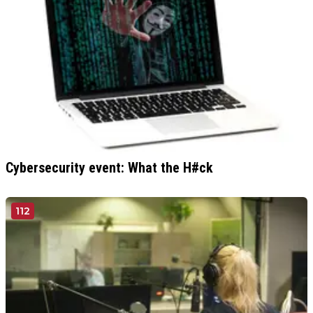
Cybersecurity event: What the H#ck
112