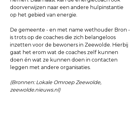
doorverwijzen naar een andere hulpinstantie
op het gebied van energie.
De gemeente - en met name wethouder Bron -
is trots op de coaches die zich belangeloos
inzetten voor de bewoners in Zeewolde. Hierbij
gaat het erom wat de coaches zelf kunnen
doen én wat ze kunnen doen in contacten
leggen met andere organisaties.
(Bronnen: Lokale Omroep Zeewolde,
zeewolde.nieuws.nl)
Vorig artikel
Volgend artikel
VOORSTEL VOOR EIGENTIJDS EN
'OPVOEDEN DOEN WE SAMEN’
TOEGANKELIJK GEMEENTEHUIS