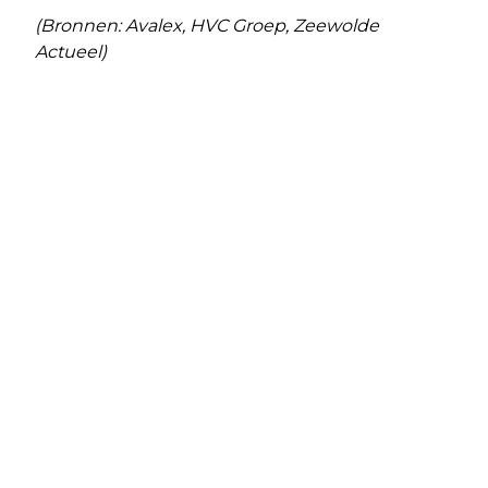
(Bronnen: Avalex, HVC Groep, Zeewolde
Actueel)
Vorig artikel
Volgend artikel
DE DORPSDICHTER VAN ZEEWOLDE
UITGIFTE OBLIGATIES VANAF 7
MAART