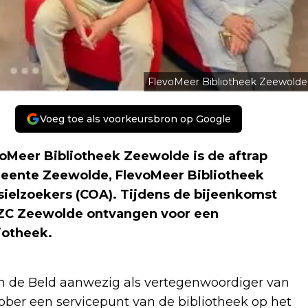
FlevoMeer Bibliotheek Zeewolde
Voeg toe als voorkeursbron op Google
voMeer Bibliotheek Zeewolde is de aftrap
ente Zeewolde, FlevoMeer Bibliotheek
ielzoekers (COA). Tijdens de bijeenkomst
AZC Zeewolde ontvangen voor een
iotheek
.
an de Beld aanwezig als vertegenwoordiger van
ober een servicepunt van de bibliotheek op het