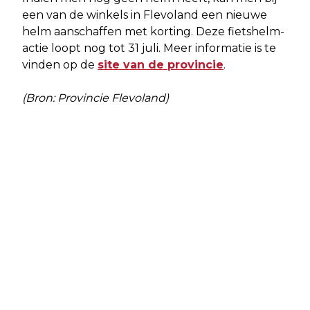
een van de winkels in Flevoland een nieuwe
helm aanschaffen met korting. Deze fietshelm-
actie loopt nog tot 31 juli. Meer informatie is te
vinden op de
site van de provincie
.
(Bron: Provincie Flevoland)
Vorig artikel
Volgend artikel
EEN BEER OPHALEN BIJ IJSSALON
D66 GAAT IN GESPREK MET HET
VOOR EEN LOGEERPARTIJTJE
BAKEN