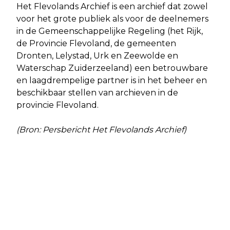
Het Flevolands Archief is een archief dat zowel
voor het grote publiek als voor de deelnemers
in de Gemeenschappelijke Regeling (het Rijk,
de Provincie Flevoland, de gemeenten
Dronten, Lelystad, Urk en Zeewolde en
Waterschap Zuiderzeeland) een betrouwbare
en laagdrempelige partner is in het beheer en
beschikbaar stellen van archieven in de
provincie Flevoland.
(Bron: Persbericht Het Flevolands Archief)
Vorig artikel
Volgend artikel
MYSTIC GARDEN FESTIVAL
GEDEPUTEERDE MAAKT EERSTE
TRANSFORMEERT IN VOLWAARDIGE
GROENE WATERSTOF VAN FLEVOLAND
WEEKENDER IN 2026