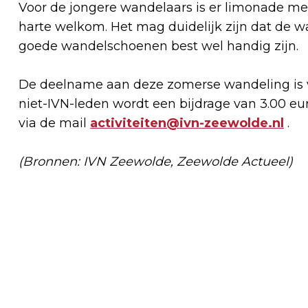
Voor de jongere wandelaars is er limonade met
harte welkom. Het mag duidelijk zijn dat de w
goede wandelschoenen best wel handig zijn.
De deelname aan deze zomerse wandeling is vo
niet-IVN-leden wordt een bijdrage van 3.00 
via de mail
activiteiten@ivn-zeewolde.nl
.
(Bronnen: IVN Zeewolde, Zeewolde Actueel)
Vorig artikel
PROEFABONNEMENT GROENE PLUK EN
MEEWERKEN