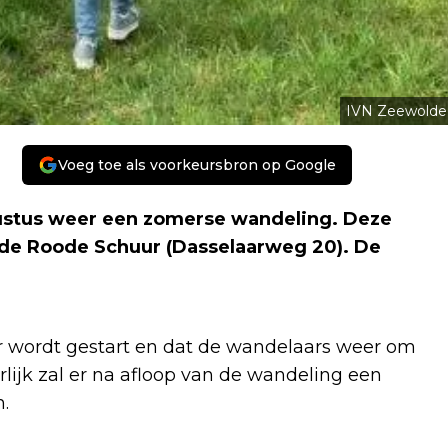
IVN Zeewolde
Voeg toe als voorkeursbron op Google
ustus weer een zomerse wandeling. Deze
j de Roode Schuur (Dasselaarweg 20). De
r wordt gestart en dat de wandelaars weer om
rlijk zal er na afloop van de wandeling een
n.