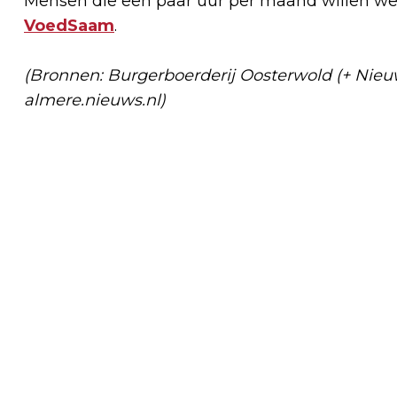
Mensen die een paar uur per maand willen w
VoedSaam
.
(Bronnen: Burgerboerderij Oosterwold (+ Nieu
almere.nieuws.nl)
Vorig artikel
GOP-FLEVOLAND HEEFT VERLENGING
GEKREGEN VAN ERKENNING GZ-
OPLEIDING