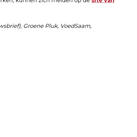
erken, kunnen zich melden op de
site van
wsbrief), Groene Pluk, VoedSaam,
Volgend artikel
ZOMERWANDELING MET IVN ZEEWOLDE