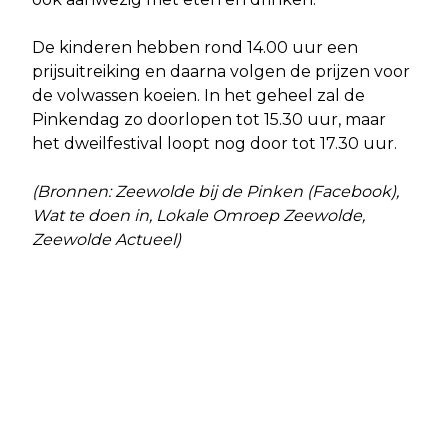
De kinderen hebben rond 14.00 uur een
prijsuitreiking en daarna volgen de prijzen voor
de volwassen koeien. In het geheel zal de
Pinkendag zo doorlopen tot 15.30 uur, maar
het dweilfestival loopt nog door tot 17.30 uur.
(Bronnen: Zeewolde bij de Pinken (Facebook),
Wat te doen in, Lokale Omroep Zeewolde,
Zeewolde Actueel)
Vorig artikel
Volgend artikel
ONDERZOEK BEREIKBAARHEID
SKOOLWORKSHOP GRAFFITI BIJ
DORPEN EN PLATTELAND IN
BIBLIOTHEEK ZEEWOLDE
FLEVOLAND VERLENGD