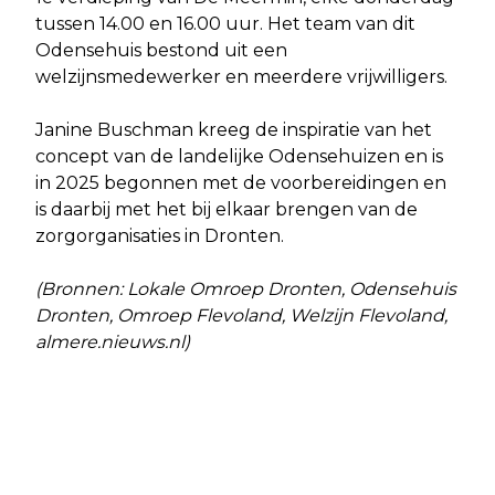
tussen 14.00 en 16.00 uur. Het team van dit
Odensehuis bestond uit een
welzijnsmedewerker en meerdere vrijwilligers.
Janine Buschman kreeg de inspiratie van het
concept van de landelijke Odensehuizen en is
in 2025 begonnen met de voorbereidingen en
is daarbij met het bij elkaar brengen van de
zorgorganisaties in Dronten.
(Bronnen: Lokale Omroep Dronten, Odensehuis
Dronten, Omroep Flevoland, Welzijn Flevoland,
almere.nieuws.nl)
Vorig artikel
Volgend artikel
PROVINCIE FLEVOLAND MOET BETER
SIMAC LADIES TOUR BRENGT